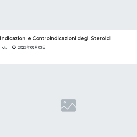
Indicazioni e Controindicazioni degli Steroidi
ott
2025年08月03日