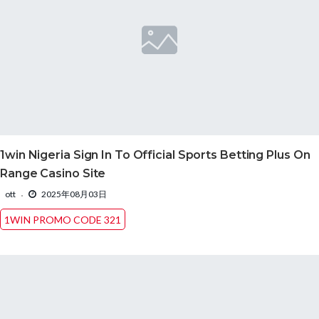
1win Nigeria Sign In To Official Sports Betting Plus On
Range Casino Site
ott
2025年08月03日
1WIN PROMO CODE 321