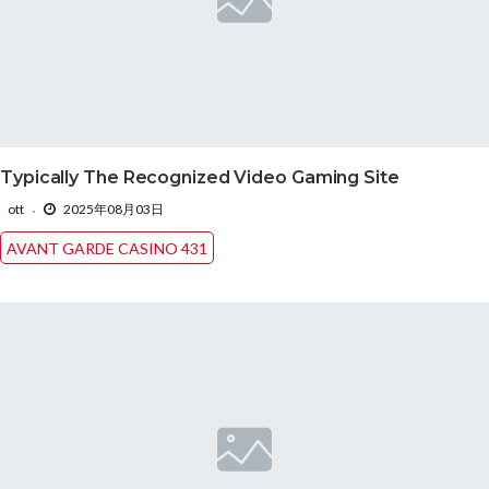
Typically The Recognized Video Gaming Site
ott
2025年08月03日
AVANT GARDE CASINO 431