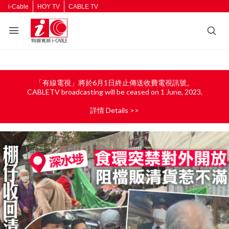
i-Cable
HOY TV
CABLE TV
「有線電視」將於6月1日終止傳送收費電視訊號。
CABLETV broadcasting will be ceased on 1 June, 2023.
詳情 Details >>