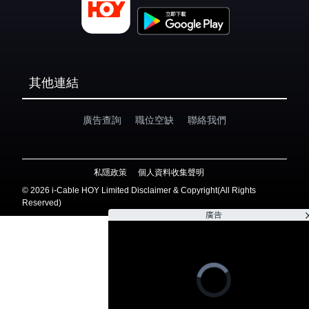
其他連結
廣告查詢
職位空缺
聯絡我們
私隱政策
個人資料收集聲明
©
2026 i-Cable HOY Limited Disclaimer & Copyright(All Rights
Reserved)
廣告
Video
Player
is
loading.