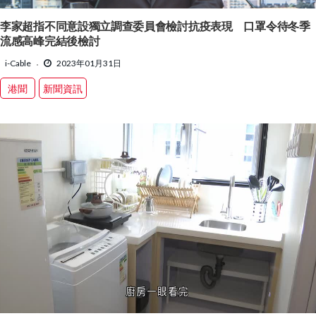
李家超指不同意設獨立調查委員會檢討抗疫表現 口罩令待冬季
流感高峰完結後檢討
i-Cable
2023年01月31日
港聞
新聞資訊